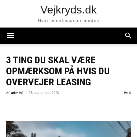
Vejkryds.dk
Hvor bilentusiaster mødes
3 TING DU SKAL VÆRE
OPMÆRKSOM PÅ HVIS DU
OVERVEJER LEASING
Af
admin1
-
23. september 2020
0