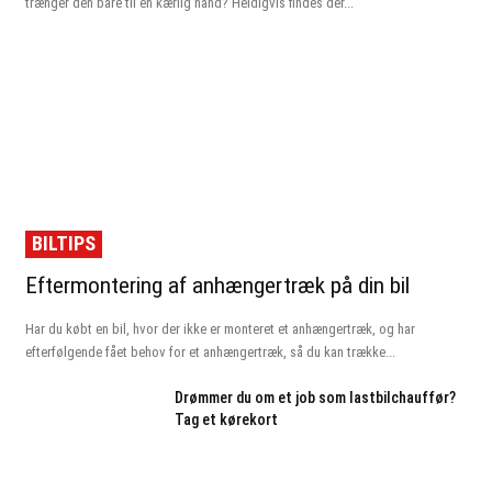
trænger den bare til en kærlig hånd? Heldigvis findes der...
BILTIPS
Eftermontering af anhængertræk på din bil
Har du købt en bil, hvor der ikke er monteret et anhængertræk, og har
efterfølgende fået behov for et anhængertræk, så du kan trække...
Drømmer du om et job som lastbilchauffør?
Tag et kørekort