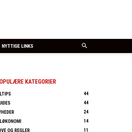
NYTTIGE LINKS
OPULÆRE KATEGORIER
44
ILTIPS
44
UIDES
24
YHEDER
14
ILØKONOMI
11
OVE OG REGLER