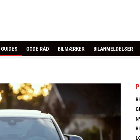
GUIDES
GODE RÅD
BILMÆRKER
BILANMELDELSER
P
B
G
N
B
L