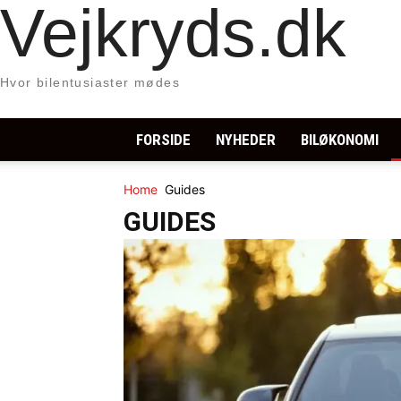
Vejkryds.dk
Hvor bilentusiaster mødes
FORSIDE
NYHEDER
BILØKONOMI
Home
Guides
GUIDES