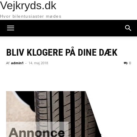
Vejkryds.dk
Hvor bilentusiaster mødes
BLIV KLOGERE PÅ DINE DÆK
Af
admin1
-
14. maj 2018
0