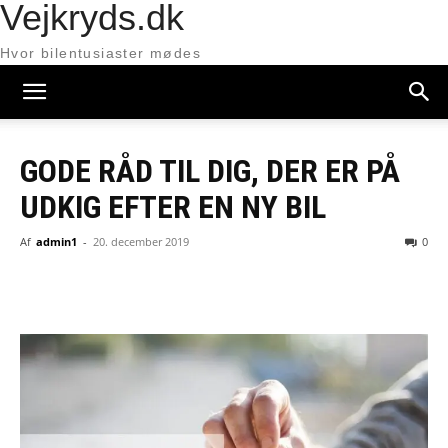
Vejkryds.dk
Hvor bilentusiaster mødes
GODE RÅD TIL DIG, DER ER PÅ
UDKIG EFTER EN NY BIL
Af
admin1
-
20. december 2019
0