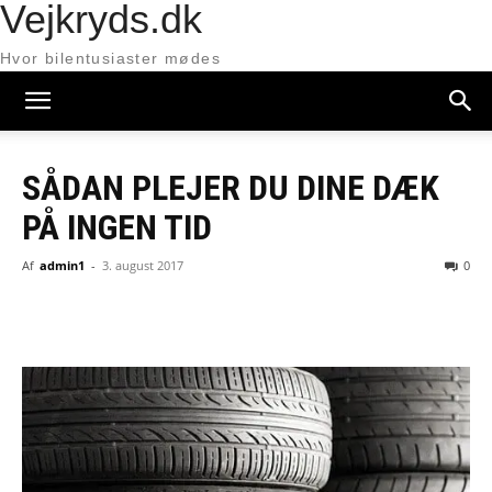
Vejkryds.dk
Hvor bilentusiaster mødes
SÅDAN PLEJER DU DINE DÆK
PÅ INGEN TID
Af
admin1
-
3. august 2017
0