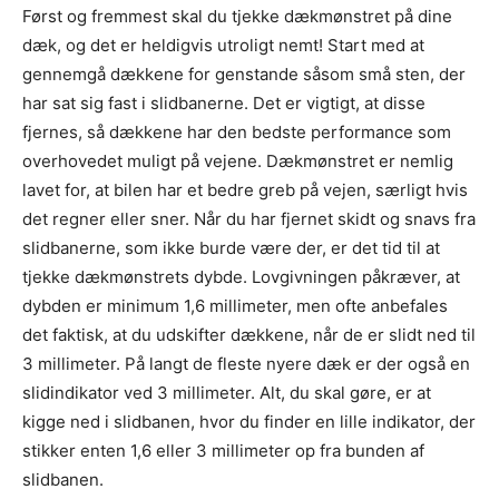
Først og fremmest skal du tjekke dækmønstret på dine
dæk, og det er heldigvis utroligt nemt! Start med at
gennemgå dækkene for genstande såsom små sten, der
har sat sig fast i slidbanerne. Det er vigtigt, at disse
fjernes, så dækkene har den bedste performance som
overhovedet muligt på vejene. Dækmønstret er nemlig
lavet for, at bilen har et bedre greb på vejen, særligt hvis
det regner eller sner. Når du har fjernet skidt og snavs fra
slidbanerne, som ikke burde være der, er det tid til at
tjekke dækmønstrets dybde. Lovgivningen påkræver, at
dybden er minimum 1,6 millimeter, men ofte anbefales
det faktisk, at du udskifter dækkene, når de er slidt ned til
3 millimeter. På langt de fleste nyere dæk er der også en
slidindikator ved 3 millimeter. Alt, du skal gøre, er at
kigge ned i slidbanen, hvor du finder en lille indikator, der
stikker enten 1,6 eller 3 millimeter op fra bunden af
slidbanen.