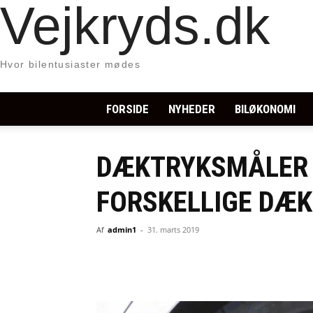
Vejkryds.dk
Hvor bilentusiaster mødes
FORSIDE
NYHEDER
BILØKONOMI
DÆKTRYKSMÅLER T
FORSKELLIGE DÆK
Af
admin1
-
31. marts 2019