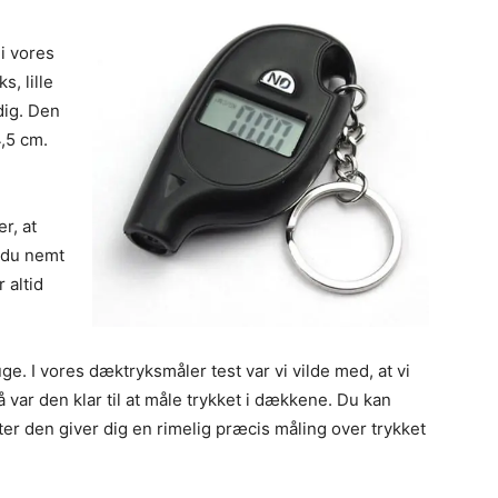
i vores
s, lille
dig. Den
4,5 cm.
r, at
t du nemt
 altid
e. I vores dæktryksmåler test var vi vilde med, at vi
å var den klar til at måle trykket i dækkene. Du kan
ter den giver dig en rimelig præcis måling over trykket