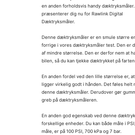
en anden forholdsvis handy dæktryksmåler.
præsenterer dig nu for Rawlink Digital
Dæktryksmåler.
Denne dæktryksmåler er en smule større e
forrige i vores dæktryksmåler test. Den er 
af mindre størrelse. Den er derfor nem at h
bilen, så du kan tjekke dæktrykket på farten
En anden fordel ved den lille størrelse er, a
ligger virkelig godt i hånden. Det føles helt
denne dæktryksmåler. Derudover gør gummimat
greb på dæktryksmåleren.
En anden god egenskab ved denne dæktryksm
forskellige enheder. Du kan både måle i PSI
måle, er på 100 PSI, 700 kPa og 7 bar.