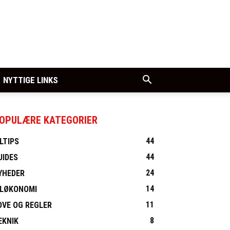
NYTTIGE LINKS
OPULÆRE KATEGORIER
44
ILTIPS
44
UIDES
24
YHEDER
14
ILØKONOMI
11
OVE OG REGLER
8
EKNIK