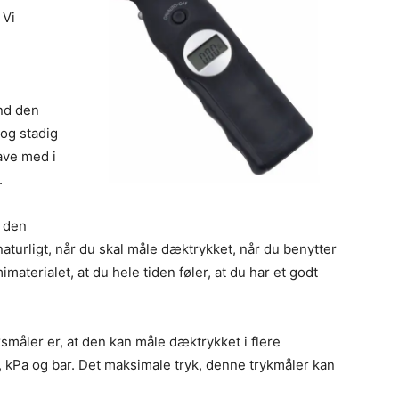
 Vi
nd den
dog stadig
ave med i
.
t den
 naturligt, når du skal måle dæktrykket, når du benytter
erialet, at du hele tiden føler, at du har et godt
åler er, at den kan måle dæktrykket i flere
, kPa og bar. Det maksimale tryk, denne trykmåler kan