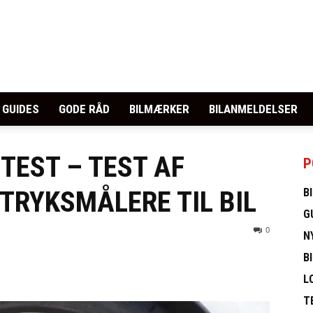
GUIDES
GODE RÅD
BILMÆRKER
BILANMELDELSER
EST – TEST AF
P
TRYKSMÅLERE TIL BIL
B
G
0
N
B
L
T