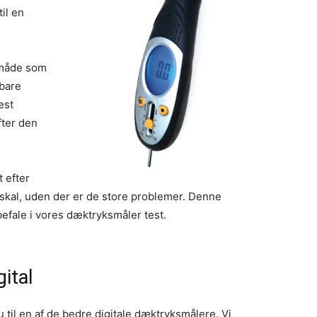
il en
 måde som
 bare
æst
fter den
t efter
skal, uden der er de store problemer. Denne
efale i vores dæktryksmåler test.
ital
 til en af de bedre digitale dæktryksmålere. Vi