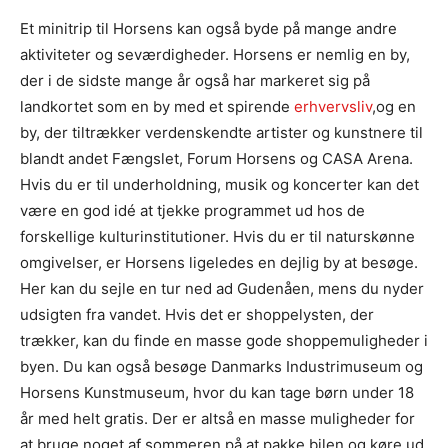
Et minitrip til Horsens kan også byde på mange andre
aktiviteter og seværdigheder. Horsens er nemlig en by,
der i de sidste mange år også har markeret sig på
landkortet som en by med et spirende
erhvervsliv
,og en
by, der tiltrækker verdenskendte artister og kunstnere til
blandt andet Fængslet, Forum Horsens og CASA Arena.
Hvis du er til underholdning, musik og koncerter kan det
være en god idé at tjekke programmet ud hos de
forskellige kulturinstitutioner. Hvis du er til naturskønne
omgivelser, er Horsens ligeledes en dejlig by at besøge.
Her kan du sejle en tur ned ad Gudenåen, mens du nyder
udsigten fra vandet. Hvis det er shoppelysten, der
trækker, kan du finde en masse gode shoppemuligheder i
byen. Du kan også besøge Danmarks Industrimuseum og
Horsens Kunstmuseum, hvor du kan tage børn under 18
år med helt gratis. Der er altså en masse muligheder for
at bruge noget af sommeren på at pakke bilen og køre ud