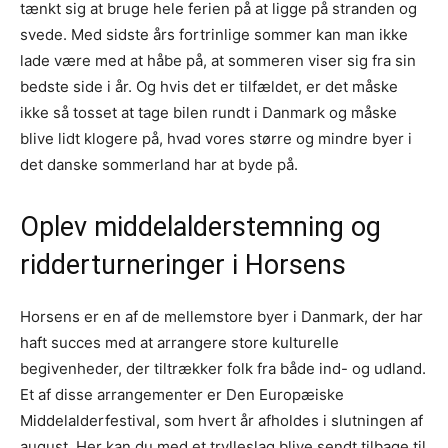
tænkt sig at bruge hele ferien på at ligge på stranden og
svede. Med sidste års fortrinlige sommer kan man ikke
lade være med at håbe på, at sommeren viser sig fra sin
bedste side i år. Og hvis det er tilfældet, er det måske
ikke så tosset at tage bilen rundt i Danmark og måske
blive lidt klogere på, hvad vores større og mindre byer i
det danske sommerland har at byde på.
Oplev middelalderstemning og
ridderturneringer i Horsens
Horsens er en af de mellemstore byer i Danmark, der har
haft succes med at arrangere store kulturelle
begivenheder, der tiltrækker folk fra både ind- og udland.
Et af disse arrangementer er Den Europæiske
Middelalderfestival, som hvert år afholdes i slutningen af
august. Her kan du med et trylleslag blive sendt tilbage til