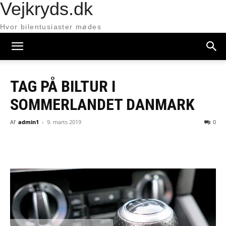
Vejkryds.dk
Hvor bilentusiaster mødes
TAG PÅ BILTUR I
SOMMERLANDET DANMARK
Af
admin1
-
9. marts 2019
0