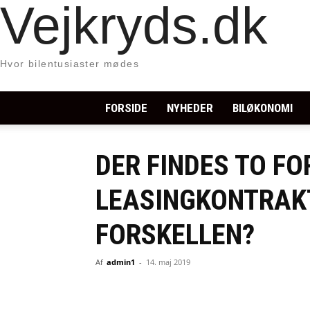
Vejkryds.dk
Hvor bilentusiaster mødes
FORSIDE
NYHEDER
BILØKONOMI
DER FINDES TO FO
LEASINGKONTRAKT
FORSKELLEN?
Af
admin1
-
14. maj 2019