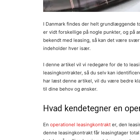
I Danmark findes der helt grundlæggende to 
er vidt forskellige på nogle punkter, og på
bekendt med leasing, så kan det være svær
indeholder hver især.
I denne artikel vil vi redegøre for de to lea
leasingkontrakter, så du selv kan identific
har læst denne artikel, vil du være bedre kl
til dine behov og ønsker.
Hvad kendetegner en oper
En
operationel leasingkontrakt
er, den leasi
denne leasingkontrakt får leasingtager total