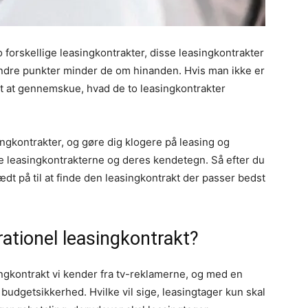
forskellige leasingkontrakter, disse leasingkontrakter
 andre punkter minder de om hinanden. Hvis man ikke er
t at gennemskue, hvad de to leasingkontrakter
singkontrakter, og gøre dig klogere på leasing og
ere leasingkontrakterne og deres kendetegn. Så efter du
ædt på til at finde den leasingkontrakt der passer bedst
ationel leasingkontrakt?
ngkontrakt vi kender fra tv-reklamerne, og med en
 budgetsikkerhed. Hvilke vil sige, leasingtager kun skal