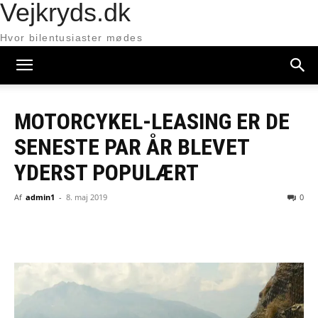
Vejkryds.dk
Hvor bilentusiaster mødes
MOTORCYKEL-LEASING ER DE
SENESTE PAR ÅR BLEVET
YDERST POPULÆRT
Af
admin1
-
8. maj 2019
0