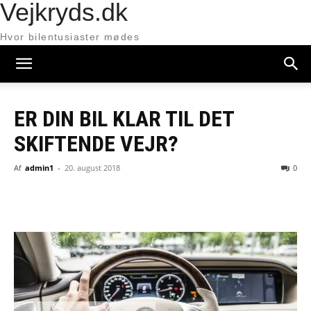
Vejkryds.dk
Hvor bilentusiaster mødes
ER DIN BIL KLAR TIL DET
SKIFTENDE VEJR?
Af
admin1
-
20. august 2018
0