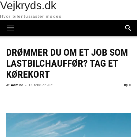
Vejkryds.dk
Hvor bilentusiaster mødes
DRØMMER DU OM ET JOB SOM
LASTBILCHAUFFØR? TAG ET
KØREKORT
Af
admin1
-
12. februar 2021
0