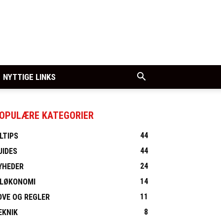
NYTTIGE LINKS
OPULÆRE KATEGORIER
44
ILTIPS
44
UIDES
24
YHEDER
14
ILØKONOMI
11
OVE OG REGLER
8
EKNIK