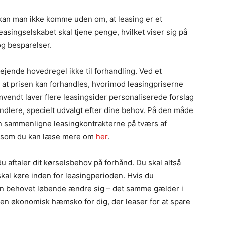
kan man ikke komme uden om, at leasing er et
asingselskabet skal tjene penge, hvilket viser sig på
g besparelser.
ejende hovedregel ikke til forhandling. Ved et
 at prisen kan forhandles, hvorimod leasingpriserne
vendt laver flere leasingsider personaliserede forslag
rhandlere, specielt udvalgt efter dine behov. På den måde
an sammenligne leasingkontrakterne på tværs af
dk, som du kan læse mere om
her
.
du aftaler dit kørselsbehov på forhånd. Du skal altså
skal køre inden for leasingperioden. Hvis du
kan behovet løbende ændre sig – det samme gælder i
ve en økonomisk hæmsko for dig, der leaser for at spare