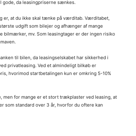
il gode, da leasingpriserne sænkes.
 er, at du ikke skal tænke på værditab. Værditabet,
n største udgift som bilejer og afhænger af mange
e bilmærker, mv. Som leasingtager er der ingen risiko
i maven.
anken til bilen, da leasingselskabet har sikkerhed i
ved privatleasing. Ved et almindeligt bilkøb er
pris, hvorimod startbetalingen kun er omkring 5-10%
, men for mange er et stort trækplaster ved leasing, at
øber som standard over 3 år, hvorfor du oftere kan