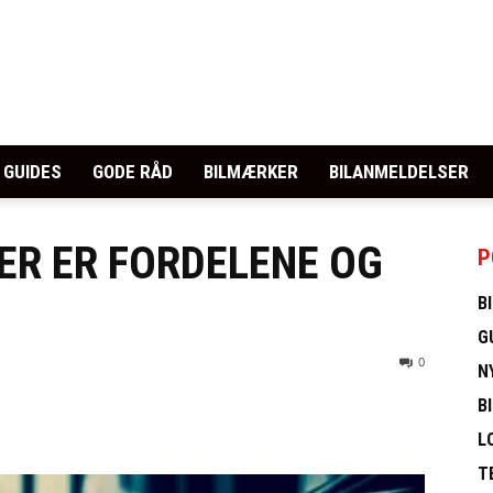
GUIDES
GODE RÅD
BILMÆRKER
BILANMELDELSER
HER ER FORDELENE OG
P
B
G
0
N
B
L
T