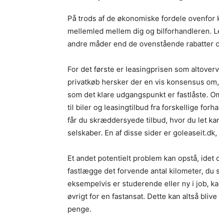
På trods af de økonomiske fordele ovenfor 
mellemled mellem dig og bilforhandleren. Le
andre måder end de ovenstående rabatter o
For det første er leasingprisen som altoverv
privatkøb hersker der en vis konsensus om,
som det klare udgangspunkt er fastlåste. Om
til biler og leasingtilbud fra forskellige fo
får du skræddersyede tilbud, hvor du let k
selskaber. En af disse sider er goleaseit.
Et andet potentielt problem kan opstå, idet 
fastlægge det forvende antal kilometer, du 
eksempelvis er studerende eller ny i job, 
øvrigt for en fastansat. Dette kan altså bli
penge.