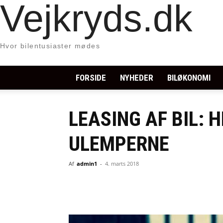
Vejkryds.dk
Hvor bilentusiaster mødes
FORSIDE
NYHEDER
BILØKONOMI
LEASING AF BIL: 
ULEMPERNE
Af
admin1
-
4. marts 2018