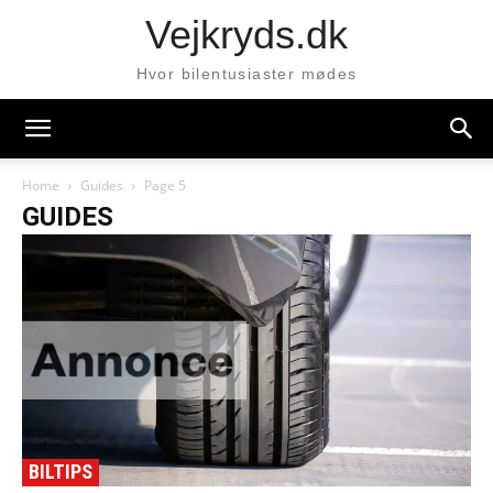
Vejkryds.dk
Hvor bilentusiaster mødes
Home
Guides
Page 5
GUIDES
BILTIPS