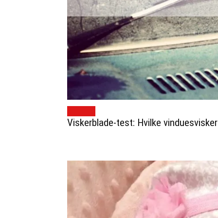
BILTIPS
Viskerblade-test: Hvilke vinduesvisker