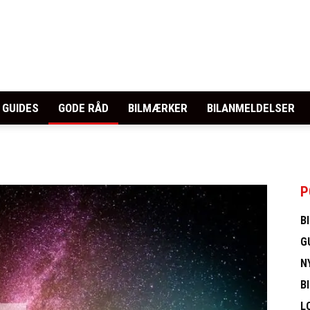
GUIDES
GODE RÅD
BILMÆRKER
BILANMELDELSER
P
B
G
N
B
L