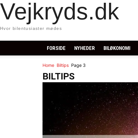
Vejkryds.dk
Hvor bilentusiaster mødes
FORSIDE
NYHEDER
BILØKONOMI
Home
Biltips
Page 3
BILTIPS