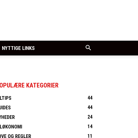
NYTTIGE LINKS
OPULÆRE KATEGORIER
44
ILTIPS
44
UIDES
24
YHEDER
14
ILØKONOMI
11
OVE OG REGLER