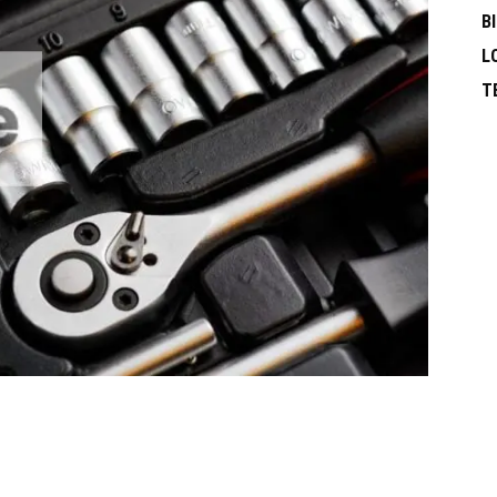
B
L
T