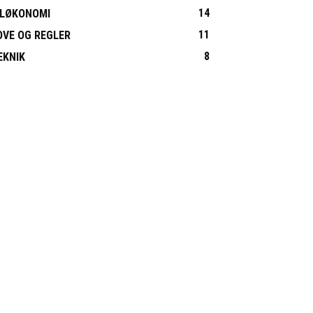
14
ILØKONOMI
11
OVE OG REGLER
8
EKNIK