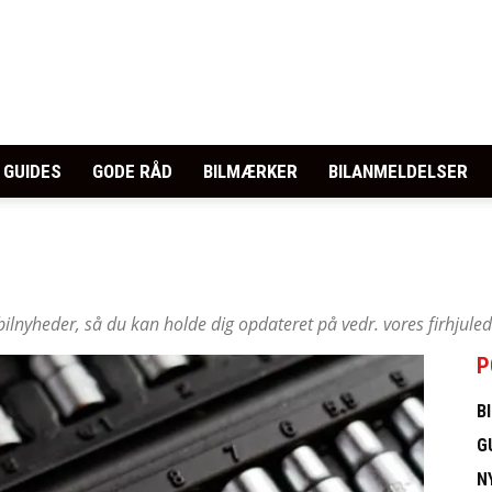
GUIDES
GODE RÅD
BILMÆRKER
BILANMELDELSER
bilnyheder, så du kan holde dig opdateret på vedr. vores firhjule
P
B
G
N