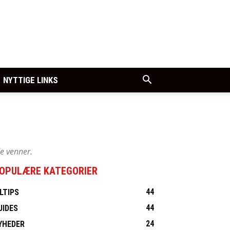
NYTTIGE LINKS
de venner.
OPULÆRE KATEGORIER
44
ILTIPS
44
UIDES
24
YHEDER