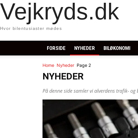
Vejkryds.dk
Hvor bilentusiaster mødes
FORSIDE
NYHEDER
BILØKONOMI
Home
Nyheder
Page 2
NYHEDER
På denne side samler vi alverdens trafik- og 